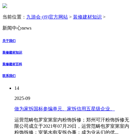
当前位置：
九游会·(j9)官方网站
>
装修建材知识
>
新闻中心
news
关于我们
装修建材知识
装修建材百科
联系我们
14
2025-09
做为家拆国标参编单元、家拆信用五星级企业、
运营范畴包罗室第室内粉饰拆修；郑州可汗粉饰拆修无
限公司成立于2021年07月29日，运营范畴包罗室第室内
粉饰拆修；室第水电安拆办事；成为业从们的优...