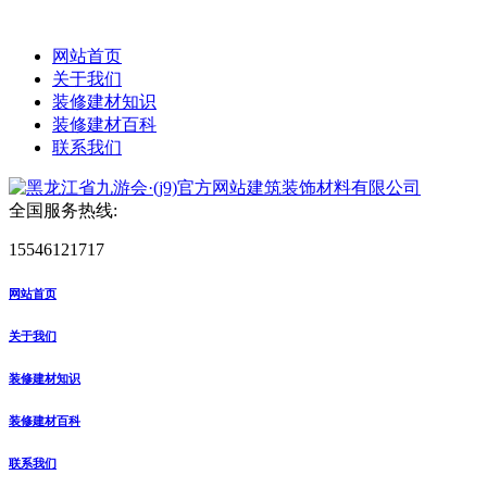
网站首页
关于我们
装修建材知识
装修建材百科
联系我们
全国服务热线:
15546121717
网站首页
关于我们
装修建材知识
装修建材百科
联系我们