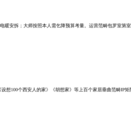
暖安拆；大师按照本人需乞降预算考量。运营范畴包罗室第室内粉
设想100个西安人的家》《胡想家》等上百个家居垂曲范畴IP矩阵