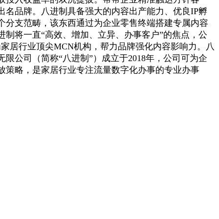
名品牌。八进制具备强大的内容出产能力、优良IP孵
个分支范畴，该东西通过为企业零售终端搭建专属内容
制将一直“高效、增加、立异、办事客户”的焦点，公
为家居行业顶尖MCN机构，帮力品牌强化内容影响力。八
公司（简称“八进制”）成立于2018年，公司可为企
放策略，是家居行业专注流量数字化办事的专业办事