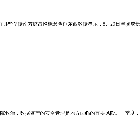
股有哪些？据南方财富网概念查询东西数据显示，8月29日津滨成长（00
救治，数据资产的安全管理是地方面临的首要风险。一季度，占P比