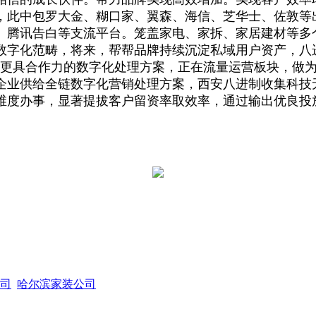
，此中包罗大金、糊口家、翼森、海信、芝华士、佐敦等出
、腾讯告白等支流平台。笼盖家电、家拆、家居建材等多
数字化范畴，将来，帮帮品牌持续沉淀私域用户资产，八进
身定制更具合作力的数字化处理方案，正在流量运营板块，做
业供给全链数字化营销处理方案，西安八进制收集科技无限
维度办事，显著提拔客户留资率取效率，通过输出优良投
司
哈尔滨家装公司